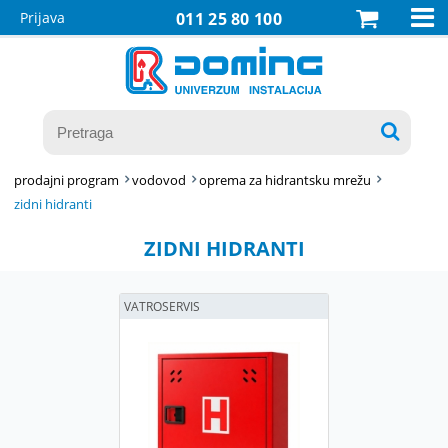

Prijava
011 25 80 100

prodajni program
vodovod
oprema za hidrantsku mrežu
zidni hidranti
ZIDNI HIDRANTI
VATROSERVIS