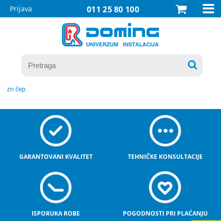

Prijava
011 25 80 100

zn čep
GARANTOVANI KVALITET
TEHNIČKE KONSULTACIJE
ISPORUKA ROBE
POGODNOSTI PRI PLAĆANJU