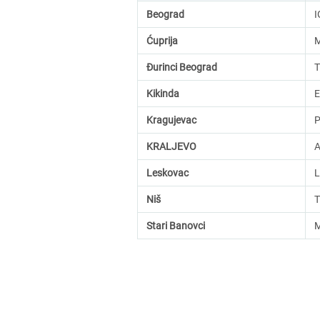
Beograd
I
Ćuprija
M
Đurinci Beograd
T
Kikinda
E
Kragujevac
KRALJEVO
A
Leskovac
Niš
Stari Banovci
M