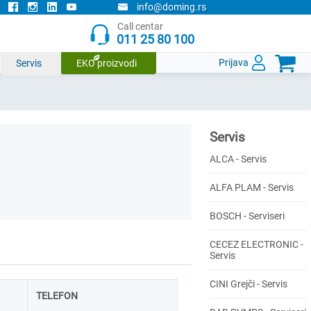
info@doming.rs
Call centar
011 25 80 100

Prijava
Servis
EKO proizvodi
Servis
ALCA - Servis
ALFA PLAM - Servis
BOSCH - Serviseri
CECEZ ELECTRONIC -
Servis
CINI Grejči - Servis
TELEFON