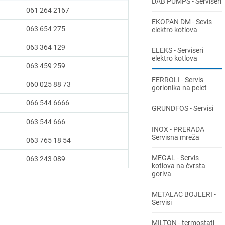
DAB PUMPS - Serviseri
061 264 2167
EKOPAN DM - Sevis
063 654 275
elektro kotlova
063 364 129
ELEKS - Serviseri
elektro kotlova
063 459 259
FERROLI - Servis
060 025 88 73
gorionika na pelet
066 544 6666
GRUNDFOS - Servisi
063 544 666
INOX - PRERADA
Servisna mreža
063 765 18 54
MEGAL - Servis
063 243 089
kotlova na čvrsta
goriva
METALAC BOJLERI -
Servisi
MILTON - termostati