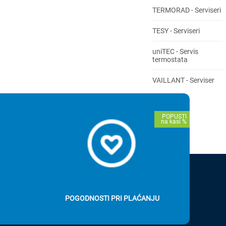
TERMORAD - Serviseri
TESY - Serviseri
uniTEC - Servis
termostata
VAILLANT - Serviser
VISION RIMA - Servis
kotlova na čvrsto
gorivo
VISION - Serviseri
kotlova i kamina na
pelet
POGODNOSTI PRI PLAĆANJU