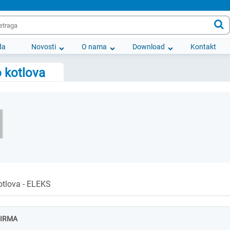

da
Novosti
O nama
Download
Kontakt
o kotlova
otlova - ELEKS
FIRMA