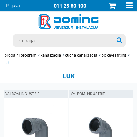

Prijava
011 25 80 100

prodajni program
kanalizacija
kućna kanalizacija
pp cevi i fiting
luk
LUK
VALROM INDUSTRIE
VALROM INDUSTRIE