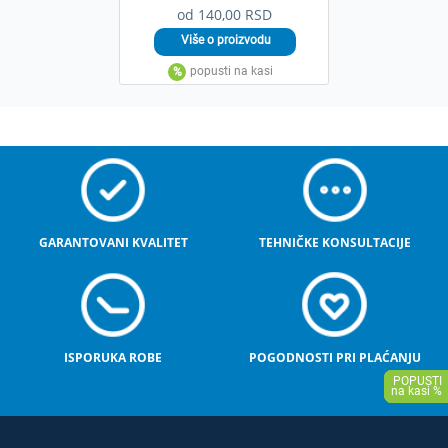
od 140,00 RSD
GARANTOVANI KVALITET
TEHNIČKE KONSULTACIJE
ISPORUKA ROBE
POGODNOSTI PRI PLAĆANJU