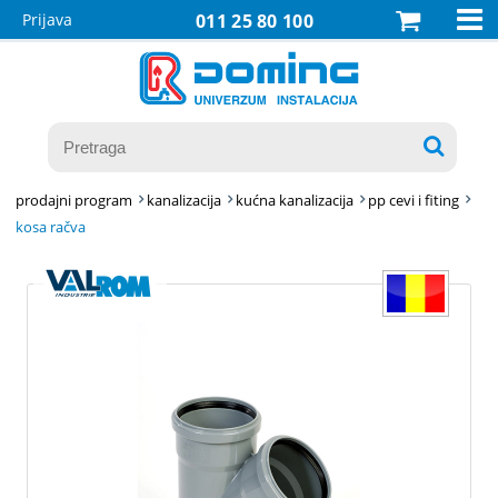

Prijava
011 25 80 100

prodajni program
kanalizacija
kućna kanalizacija
pp cevi i fiting
kosa račva