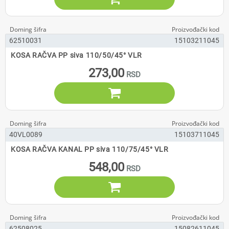
62510031
15103211045
KOSA RAČVA PP siva 110/50/45° VLR
273,00

40VL0089
15103711045
KOSA RAČVA KANAL PP siva 110/75/45° VLR
548,00

62508025
15082611045