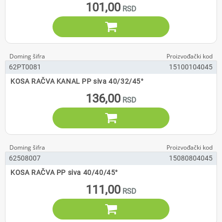
101,00

62PT0081
15100104045
KOSA RAČVA KANAL PP siva 40/32/45°
136,00

62508007
15080804045
KOSA RAČVA PP siva 40/40/45°
111,00
