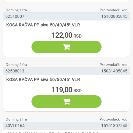
62510007
15100805045
KOSA RAČVA PP siva 50/40/45° VLR
122,00

62508013
15081405045
KOSA RAČVA PP siva 50/50/45° VLR
119,00

40VL0164
15101307545