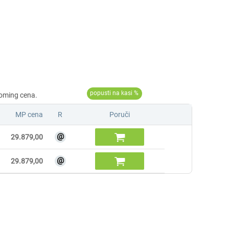
MP cena
R
Poruči
@

29.879,00
@

29.879,00