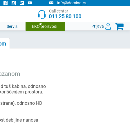
info@doming.rs
Call centar
011 25 80 100

Prijava
Servis
EKO proizvodi
nom
 kazanom
ad tuš kabina, odnosno
korišćenjem prostora.
e strane), odnosno HD
ost debljine nanosa
a