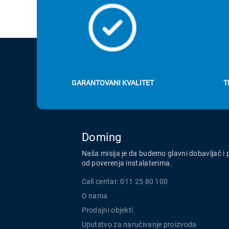
GARANTOVANI KVALITET
T
Doming
Naša misija je da budemo glavni dobavljač i 
od poverenja instalaterima.
Call centar: 011 25 80 100
O nama
Prodajni objekti
Uputstvo za naručivanje proizvoda