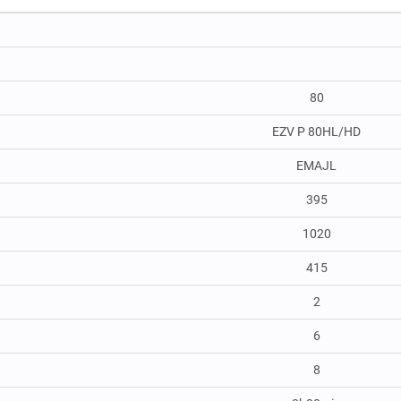
80
EZV P 80HL/HD
EMAJL
395
1020
415
2
6
8