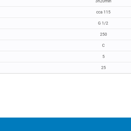
3h20min
cca 115
G 1/2
250
C
5
25