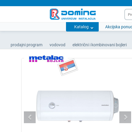
Katalog
Akcijska ponu
prodajni program
vodovod
električni i kombinovani bojleri