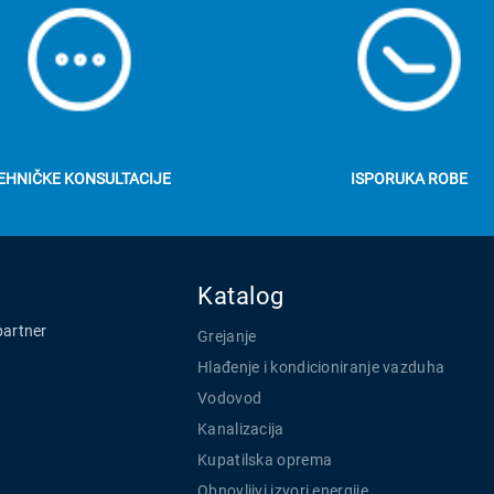
EHNIČKE KONSULTACIJE
ISPORUKA ROBE
Katalog
partner
Grejanje
Hlađenje i kondicioniranje vazduha
Vodovod
Kanalizacija
Kupatilska oprema
Obnovljivi izvori energije