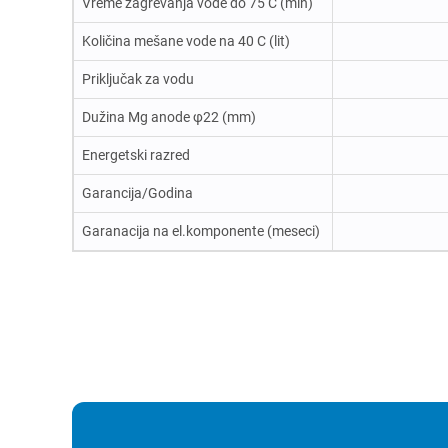
Vreme zagrevanja vode do 75 C (min)
Količina mešane vode na 40 C (lit)
Priključak za vodu
Dužina Mg anode φ22 (mm)
Energetski razred
Garancija/Godina
Garanacija na el.komponente (meseci)