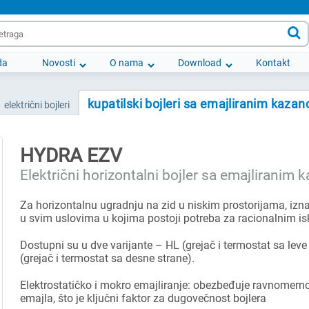

da
Novosti
O nama
Download
Kontakt
kupatilski bojleri sa emajliranim kaza
električni bojleri
HYDRA EZV
Električni horizontalni bojler sa emajliranim
Za horizontalnu ugradnju na zid u niskim prostorijama, izn
u svim uslovima u kojima postoji potreba za racionalnim is
Dostupni su u dve varijante – HL (grejač i termostat sa lev
(grejač i termostat sa desne strane).
Elektrostatičko i mokro emajliranje: obezbeđuje ravnomern
emajla, što je ključni faktor za dugovečnost bojler