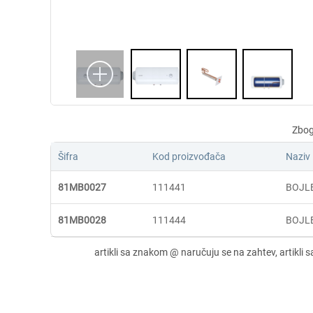
Šifra
Kod proizvođača
Naziv
81MB0027
111441
BOJLE
81MB0028
111444
BOJLE