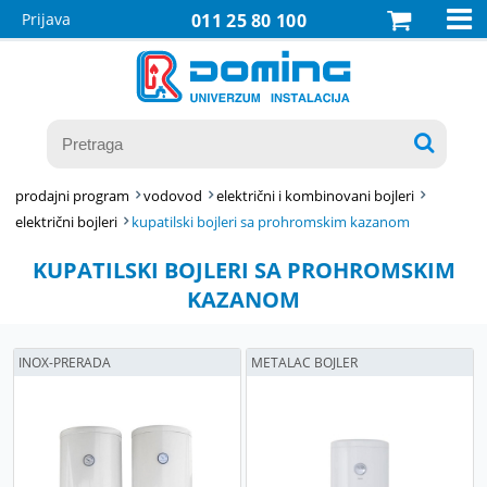

Prijava
011 25 80 100

prodajni program
vodovod
električni i kombinovani bojleri
električni bojleri
kupatilski bojleri sa prohromskim kazanom
KUPATILSKI BOJLERI SA PROHROMSKIM
KAZANOM
INOX-PRERADA
METALAC BOJLER