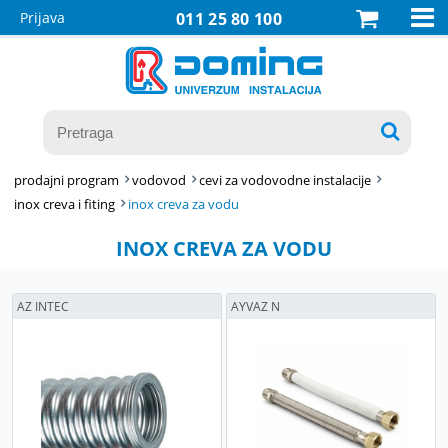

Prijava
011 25 80 100

prodajni program
vodovod
cevi za vodovodne instalacije
inox creva i fiting
inox creva za vodu
INOX CREVA ZA VODU
AZ INTEC
AYVAZ N