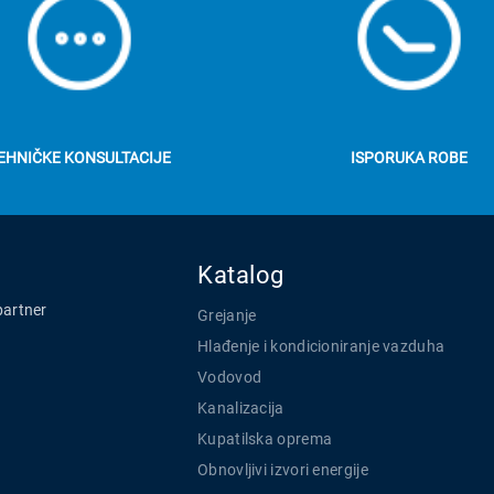
EHNIČKE KONSULTACIJE
ISPORUKA ROBE
Katalog
partner
Grejanje
Hlađenje i kondicioniranje vazduha
Vodovod
Kanalizacija
Kupatilska oprema
Obnovljivi izvori energije