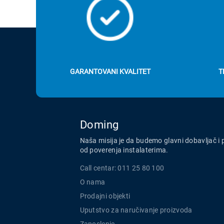
GARANTOVANI KVALITET
T
Doming
Naša misija je da budemo glavni dobavljač i 
od poverenja instalaterima.
Call centar: 011 25 80 100
O nama
Prodajni objekti
Uputstvo za naručivanje proizvoda