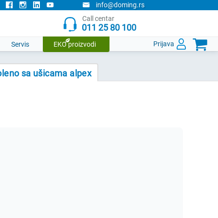
info@doming.rs
Call centar
011 25 80 100

Prijava
Servis
EKO proizvodi
oleno sa ušicama alpex