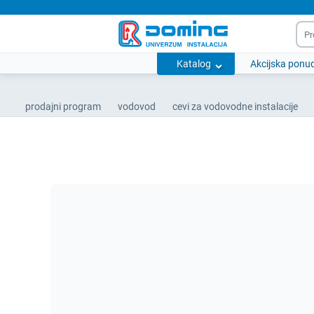
Katalog
Akcijska ponu
prodajni program
vodovod
cevi za vodovodne instalacije