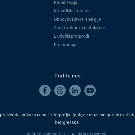
Kanalizacija
Kupatilska oprema
Obnovljivi izvori energije
Alati i pribor za instalatere
Ekološki proizvodi
Rasprodaja
Pratite nas




h proizvoda, prikaza cena i fotografija. Ipak, ne možemo garantovati d
bez grešaka.
© 2026 Doming D.O.O. All rights reserved.