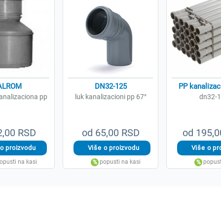
ALROM
DN32-125
PP kanalizac
kanalizaciona pp
luk kanalizacioni pp 67°
dn32-
2,00 RSD
od 65,00 RSD
od 195,