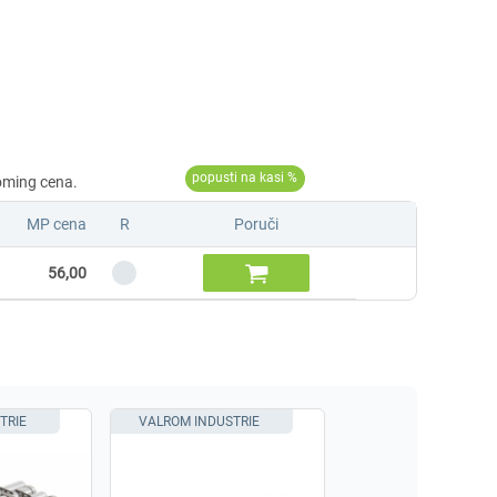
MP cena
R
Poruči

56,00
TRIE
VALROM INDUSTRIE