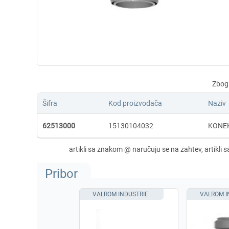
Šifra
Kod proizvođača
Naziv
62513000
15130104032
KONEK
Pribor
VALROM INDUSTRIE
VALROM I