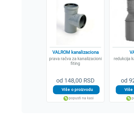
VALROM kanalizaciona
V
prava račva za kanalizacioni
redukcija 
fiting
od 148,00 RSD
od 9