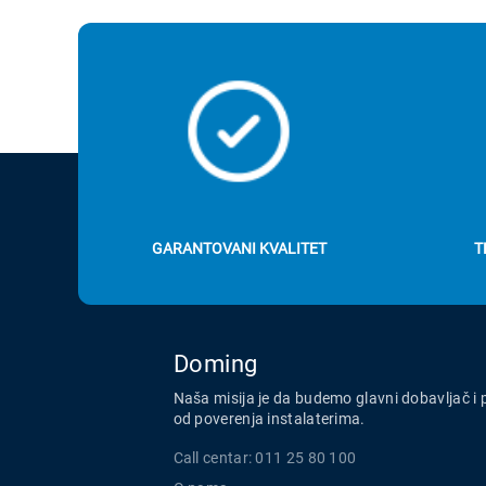
GARANTOVANI KVALITET
T
Doming
Naša misija je da budemo glavni dobavljač i 
od poverenja instalaterima.
Call centar: 011 25 80 100