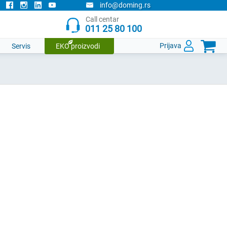
info@doming.rs
Call centar
011 25 80 100

Prijava
Servis
EKO proizvodi