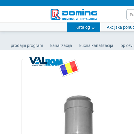
Katalog
Akcijska ponu
prodajni program
kanalizacija
kućna kanalizacija
pp cevi 