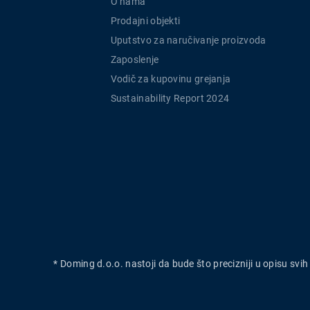
O nama
Prodajni objekti
Uputstvo za naručivanje proizvoda
Zaposlenje
Vodič za kupovinu grejanja
Sustainability Report 2024
* Doming d.o.o. nastoji da bude što precizniji u opisu svi