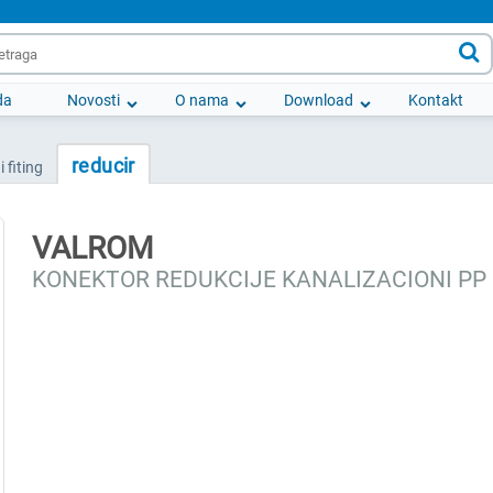

da
Novosti
O nama
Download
Kontakt
reducir
i fiting
VALROM
KONEKTOR REDUKCIJE KANALIZACIONI PP