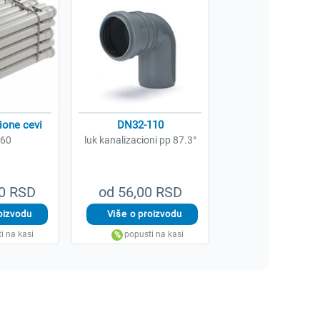
ione cevi
DN32-110
160
luk kanalizacioni pp 87.3°
00 RSD
od 56,00 RSD