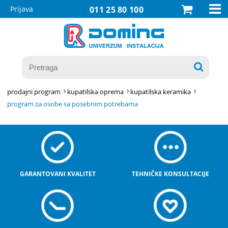

Prijava
011 25 80 100

prodajni program
kupatilska oprema
kupatilska keramika
program za osobe sa posebnim potrebama
GARANTOVANI KVALITET
TEHNIČKE KONSULTACIJE