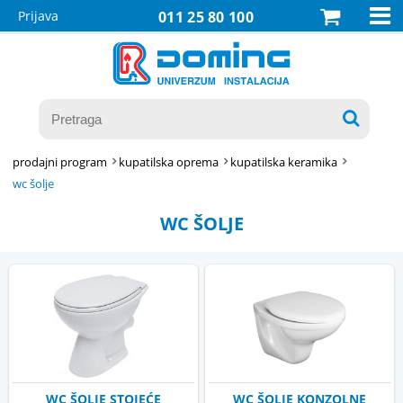

Prijava
011 25 80 100

prodajni program
kupatilska oprema
kupatilska keramika
wc šolje
WC ŠOLJE
WC ŠOLJE STOJEĆE
WC ŠOLJE KONZOLNE