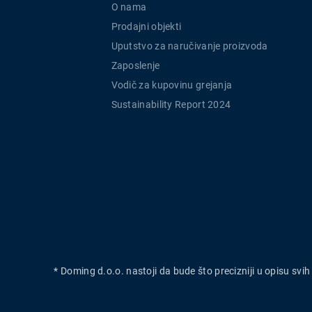
O nama
Prodajni objekti
Uputstvo za naručivanje proizvoda
Zaposlenje
Vodič za kupovinu grejanja
Sustainability Report 2024
* Doming d.o.o. nastoji da bude što precizniji u opisu svi