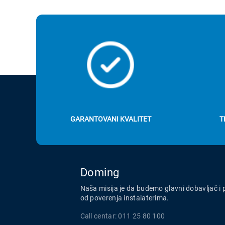
GARANTOVANI KVALITET
T
Doming
Naša misija je da budemo glavni dobavljač i 
od poverenja instalaterima.
Call centar: 011 25 80 100