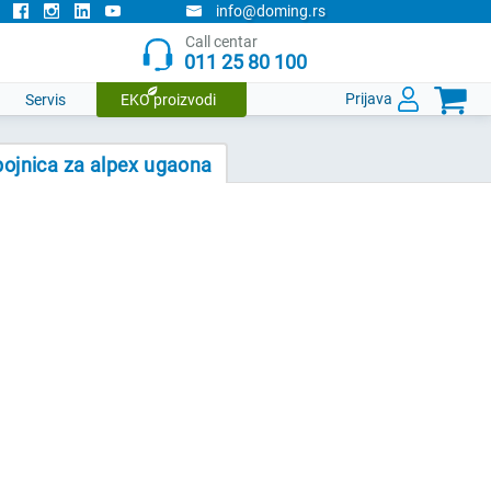
info@doming.rs
Call centar
011 25 80 100

Prijava
Servis
EKO proizvodi
pojnica za alpex ugaona