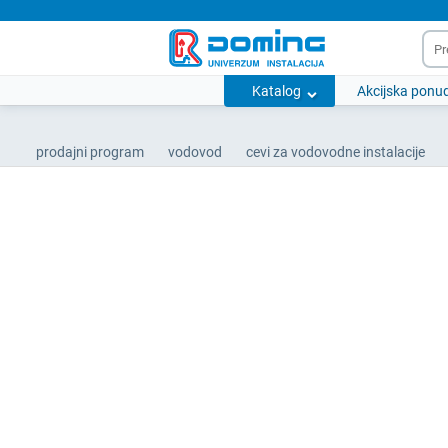
Katalog
Akcijska ponu
prodajni program
vodovod
cevi za vodovodne instalacije