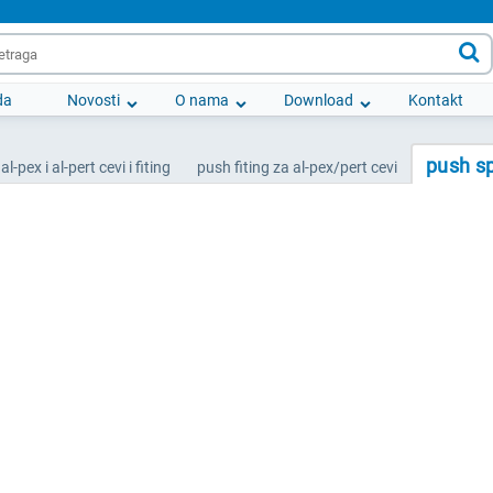

da
Novosti
O nama
Download
Kontakt
push s
al-pex i al-pert cevi i fiting
push fiting za al-pex/pert cevi