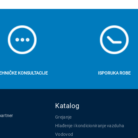
EHNIČKE KONSULTACIJE
ISPORUKA ROBE
Katalog
partner
Grejanje
Hlađenje i kondicioniranje vazduha
Vodovod