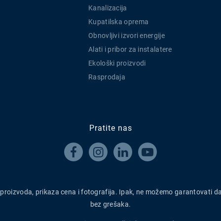
Kanalizacija
Kupatilska oprema
Obnovljivi izvori energije
Alati i pribor za instalatere
Ekološki proizvodi
Rasprodaja
Pratite nas




h proizvoda, prikaza cena i fotografija. Ipak, ne možemo garantovati d
bez grešaka.