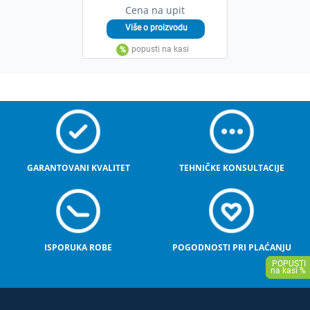
Cena na upit
GARANTOVANI KVALITET
TEHNIČKE KONSULTACIJE
ISPORUKA ROBE
POGODNOSTI PRI PLAĆANJU