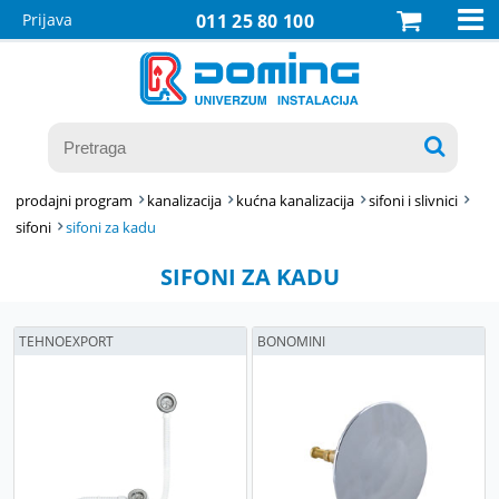

Prijava
011 25 80 100

prodajni program
kanalizacija
kućna kanalizacija
sifoni i slivnici
sifoni
sifoni za kadu
SIFONI ZA KADU
TEHNOEXPORT
BONOMINI