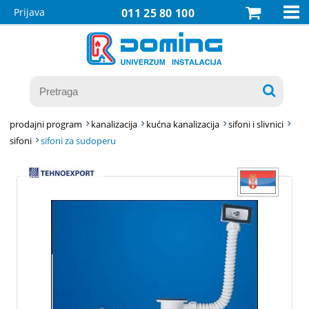

Prijava
011 25 80 100

prodajni program
kanalizacija
kućna kanalizacija
sifoni i slivnici
sifoni
sifoni za sudoperu