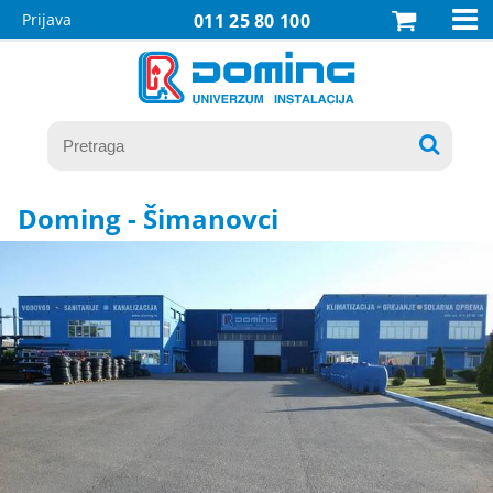

Prijava
011 25 80 100

Doming - Šimanovci