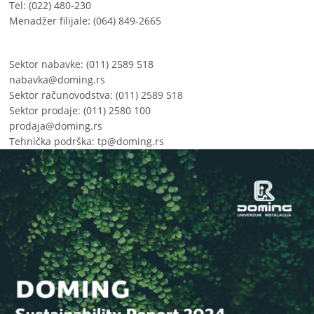
Tel: (022) 480-230
Menadžer filijale: (064) 849-2665
Sektor nabavke: (011) 2589 518
nabavka@doming.rs
Sektor računovodstva: (011) 2589 518
Sektor prodaje: (011) 2580 100
prodaja@doming.rs
Tehnička podrška:
tp@doming.rs