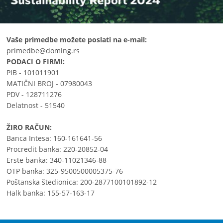
Vaše primedbe možete poslati na e-mail:
primedbe@doming.rs
PODACI O FIRMI:
PIB - 101011901
MATIČNI BROJ - 07980043
PDV - 128711276
Delatnost - 51540
ŽIRO RAČUN:
Banca Intesa: 160-161641-56
Procredit banka: 220-20852-04
Erste banka: 340-11021346-88
OTP banka: 325-9500500005375-76
Poštanska štedionica: 200-2877100101892-12
Halk banka: 155-57-163-17