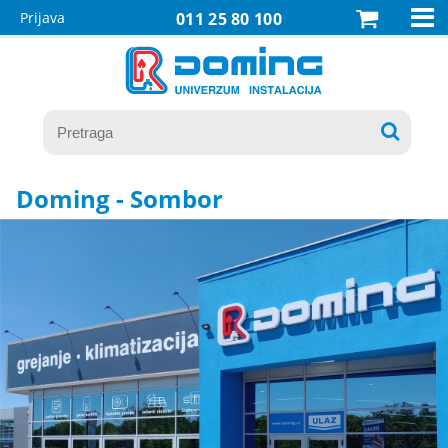

Prijava
011 25 80 100

Doming - Sombor