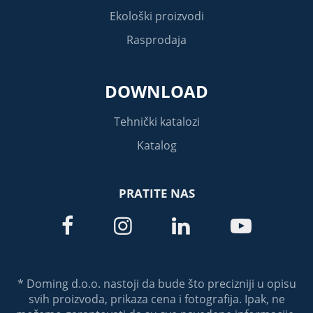
Ekološki proizvodi
Rasprodaja
DOWNLOAD
Tehnički katalozi
Katalog
PRATITE NAS




* Doming d.o.o. nastoji da bude što precizniji u opisu
svih proizvoda, prikaza cena i fotografija. Ipak, ne