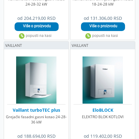
24-28-32 kW
18-24-28 kW
od 204.219,00 RSD
od 131.306,00 RSD
VAILLANT
VAILLANT
Vaillant turboTEC plus
EloBLOCK
Grejački fasadni gasni kotao 24-28-
ELEKTRO BLOK KOTLOVI
36 kW
od 188.694,00 RSD
od 119.402,00 RSD