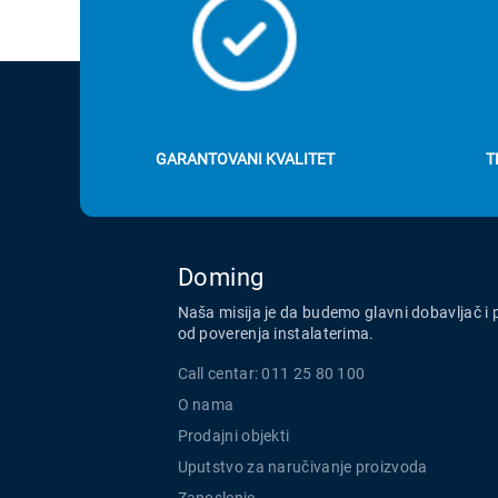
GARANTOVANI KVALITET
T
Doming
Naša misija je da budemo glavni dobavljač i 
od poverenja instalaterima.
Call centar: 011 25 80 100
O nama
Prodajni objekti
Uputstvo za naručivanje proizvoda