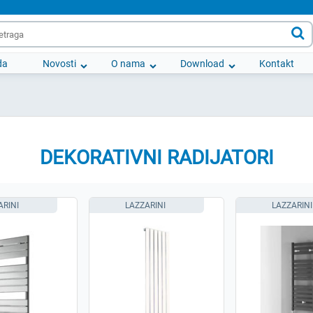

da
Novosti
O nama
Download
Kontakt
DEKORATIVNI RADIJATORI
ARINI
LAZZARINI
LAZZARINI