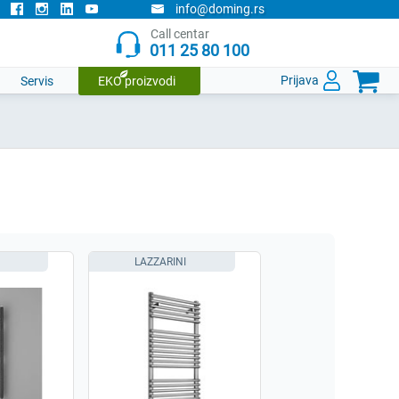
info@doming.rs
Call centar
011 25 80 100

Prijava
Servis
EKO proizvodi
LAZZARINI