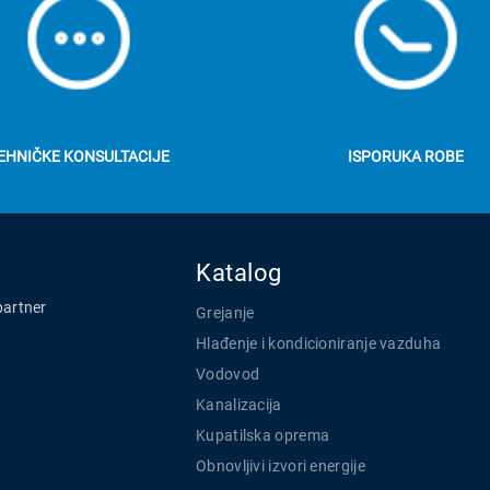
EHNIČKE KONSULTACIJE
ISPORUKA ROBE
Katalog
partner
Grejanje
Hlađenje i kondicioniranje vazduha
Vodovod
Kanalizacija
Kupatilska oprema
Obnovljivi izvori energije