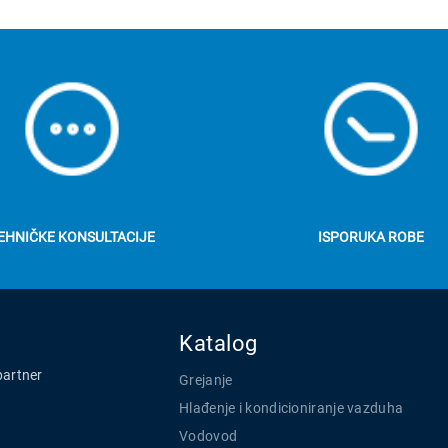
EHNIČKE KONSULTACIJE
ISPORUKA ROBE
Katalog
partner
Grejanje
Hlađenje i kondicioniranje vazduha
Vodovod