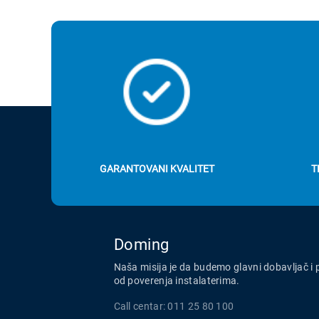
GARANTOVANI KVALITET
T
Doming
Naša misija je da budemo glavni dobavljač i 
od poverenja instalaterima.
Call centar: 011 25 80 100