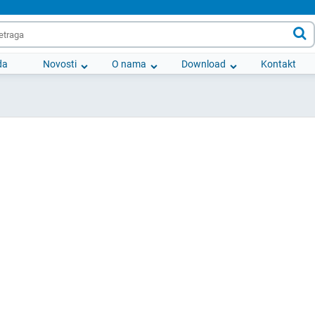

da
Novosti
O nama
Download
Kontakt