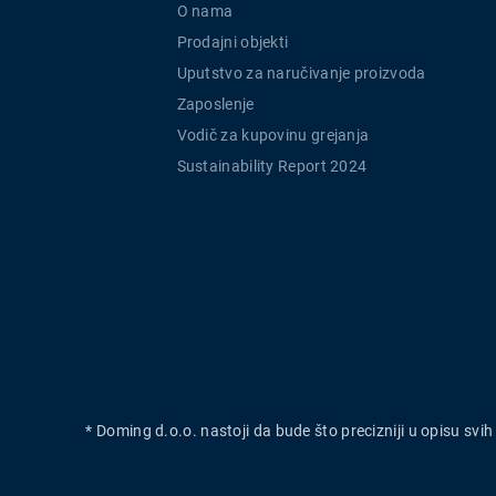
O nama
Prodajni objekti
Uputstvo za naručivanje proizvoda
Zaposlenje
Vodič za kupovinu grejanja
Sustainability Report 2024
* Doming d.o.o. nastoji da bude što precizniji u opisu svi