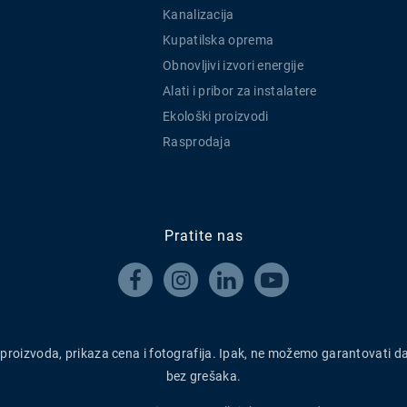
Kanalizacija
Kupatilska oprema
Obnovljivi izvori energije
Alati i pribor za instalatere
Ekološki proizvodi
Rasprodaja
Pratite nas




h proizvoda, prikaza cena i fotografija. Ipak, ne možemo garantovati d
bez grešaka.