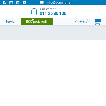
info@doming.rs
Call centar
011 25 80 100

Prijava
Servis
EKO proizvodi