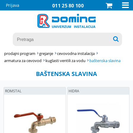

Prijava
011 25 80 100

prodajni program
grejanje
cevovodna instalacija
armatura za cevovod
kuglasti ventili za vodu
baštenska slavina
BAŠTENSKA SLAVINA
ROMSTAL
HIDRA