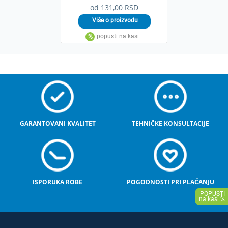
od 131,00 RSD
GARANTOVANI KVALITET
TEHNIČKE KONSULTACIJE
ISPORUKA ROBE
POGODNOSTI PRI PLAĆANJU