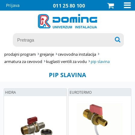

Prijava
011 25 80 100

prodajni program
grejanje
cevovodna instalacija
armatura za cevovod
kuglasti ventili za vodu
pip slavina
PIP SLAVINA
HIDRA
EUROTERMO