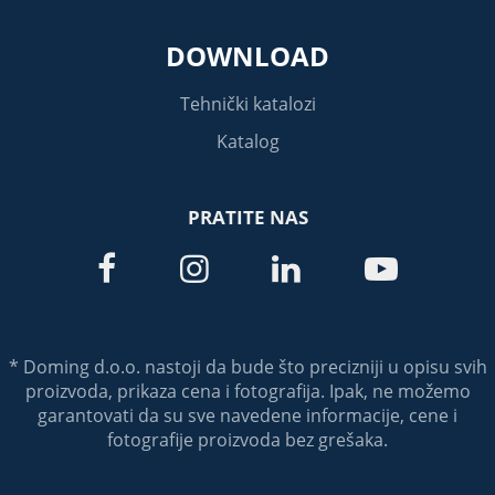
DOWNLOAD
Tehnički katalozi
Katalog
PRATITE NAS




* Doming d.o.o. nastoji da bude što precizniji u opisu svih
proizvoda, prikaza cena i fotografija. Ipak, ne možemo
garantovati da su sve navedene informacije, cene i
fotografije proizvoda bez grešaka.