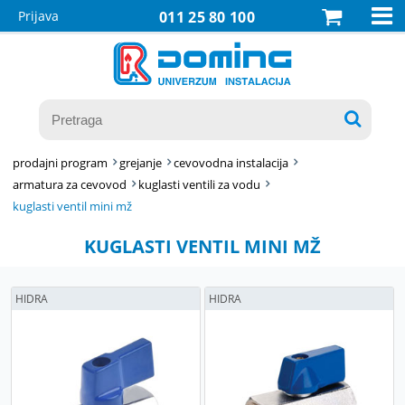

Prijava
011 25 80 100

prodajni program
grejanje
cevovodna instalacija
armatura za cevovod
kuglasti ventili za vodu
kuglasti ventil mini mž
KUGLASTI VENTIL MINI MŽ
HIDRA
HIDRA