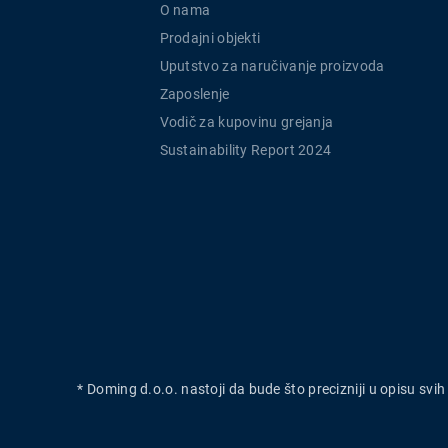
O nama
Prodajni objekti
Uputstvo za naručivanje proizvoda
Zaposlenje
Vodič za kupovinu grejanja
Sustainability Report 2024
* Doming d.o.o. nastoji da bude što precizniji u opisu svi