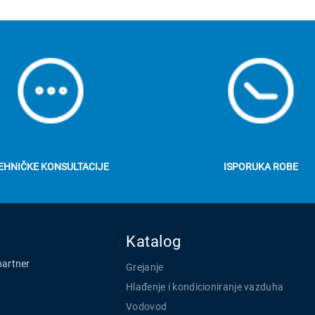
EHNIČKE KONSULTACIJE
ISPORUKA ROBE
Katalog
partner
Grejanje
Hlađenje i kondicioniranje vazduha
Vodovod