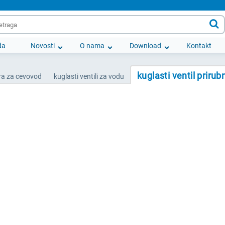

da
Novosti
O nama
Download
Kontakt
kuglasti ventil prirub
a za cevovod
kuglasti ventili za vodu