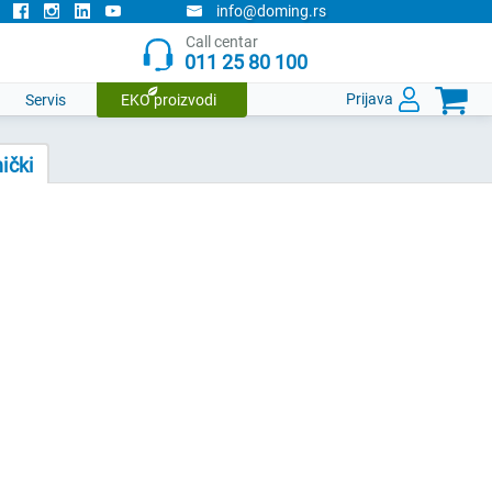
info@doming.rs
Call centar
011 25 80 100

Prijava
Servis
EKO proizvodi
nički