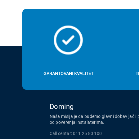
GARANTOVANI KVALITET
T
Doming
Naša misija je da budemo glavni dobavljač i 
od poverenja instalaterima.
Call centar: 011 25 80 100