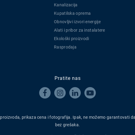
Kanalizacija
Kupatilska oprema
Obnovljivi izvori energije
Alati i pribor za instalatere
Ekološki proizvodi
Rasprodaja
Pratite nas




h proizvoda, prikaza cena i fotografija. Ipak, ne možemo garantovati d
bez grešaka.