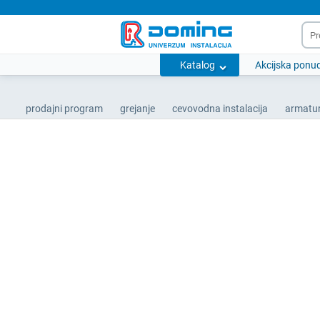
Katalog
Akcijska ponu
prodajni program
grejanje
cevovodna instalacija
armatur