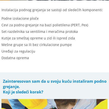
Instalacija podnog grejanja se sastoji od sledećih komponenti:
Podne izolacione ploče
Cevi za podno grejanje na bazi polietilena (PERT, Pex)
Set razdelnika sa ventilima i meračima protoka
Kutije za smeštaj opreme u zid ili ispred zida
Mešne grupe sa ili bez cirkulacione pumpe
Uređaji za regulaciju
Dodatna oprema
Zainteresovan sam da u svoju kuću instaliram podno
grejanje.
Koji je sledeći korak?