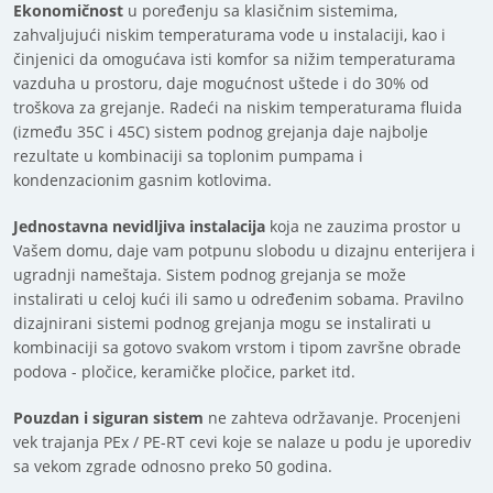
Ekonomičnost
u poređenju sa klasičnim sistemima,
zahvaljujući niskim temperaturama vode u instalaciji, kao i
činjenici da omogućava isti komfor sa nižim temperaturama
vazduha u prostoru, daje mogućnost uštede i do 30% od
troškova za grejanje. Radeći na niskim temperaturama fluida
(između 35C i 45C) sistem podnog grejanja daje najbolje
rezultate u kombinaciji sa toplonim pumpama i
kondenzacionim gasnim kotlovima.
Jednostavna nevidljiva instalacija
koja ne zauzima prostor u
Vašem domu, daje vam potpunu slobodu u dizajnu enterijera i
ugradnji nameštaja. Sistem podnog grejanja se može
instalirati u celoj kući ili samo u određenim sobama. Pravilno
dizajnirani sistemi podnog grejanja mogu se instalirati u
kombinaciji sa gotovo svakom vrstom i tipom završne obrade
podova - pločice, keramičke pločice, parket itd.
Pouzdan i siguran sistem
ne zahteva održavanje. Procenjeni
vek trajanja PEx / PE-RT cevi koje se nalaze u podu je uporediv
sa vekom zgrade odnosno preko 50 godina.