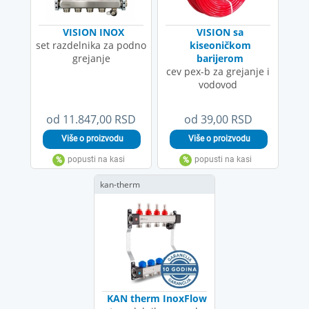
VISION INOX
VISION sa
set razdelnika za podno
kiseoničkom
grejanje
barijerom
cev pex-b za grejanje i
vodovod
od 11.847,00 RSD
od 39,00 RSD
kan-therm
KAN therm InoxFlow