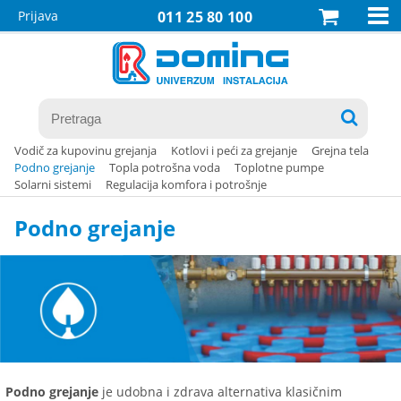

Prijava
011 25 80 100

Vodič za kupovinu grejanja
Kotlovi i peći za grejanje
Grejna tela
Podno grejanje
Topla potrošna voda
Toplotne pumpe
Solarni sistemi
Regulacija komfora i potrošnje
Podno grejanje
Podno grejanje
je udobna i zdrava alternativa klasičnim