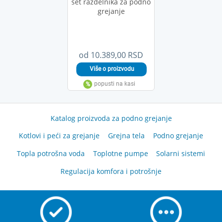
set razdelnika za podno
grejanje
od 10.389,00 RSD
Katalog proizvoda za podno grejanje
Kotlovi i peći za grejanje
Grejna tela
Podno grejanje
Topla potrošna voda
Toplotne pumpe
Solarni sistemi
Regulacija komfora i potrošnje