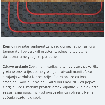
Komfor
i prijatan ambijent zahvaljujući neznatnoj razlici u
temperaturi po vertikali prostorije, odnosno toplota je
dostupna tamo gde je to potrebno.
Zdravo grejanje
Zbog malih varijacija temperature po vertikali
grejane prostorije, podno grejanje proizvodi manji efekat
strujanja vazduha iz prostorije i što za posledicu ima
smanjenu količinu prašine u vazduhu i mali rizik od pojave
alergija. Pod u mokrim prostorijama - kupatilo, kuhinja - brže
se suši, smanjujući rizik od pojave gljivica i plijesni. Nema
sušenja vazduha u sobi.