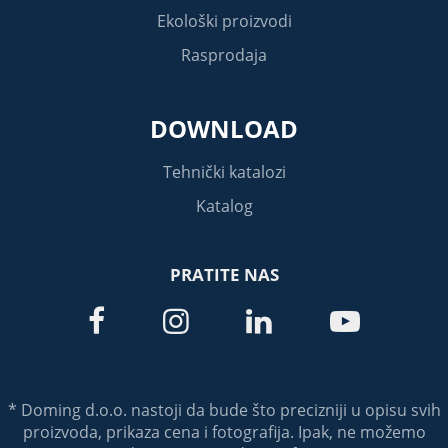
Ekološki proizvodi
Rasprodaja
DOWNLOAD
Tehnički katalozi
Katalog
PRATITE NAS




* Doming d.o.o. nastoji da bude što precizniji u opisu svih
proizvoda, prikaza cena i fotografija. Ipak, ne možemo