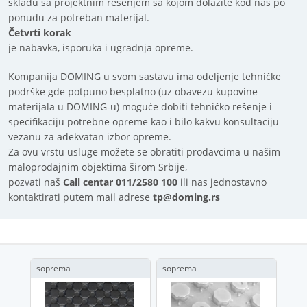
skladu sa projektnim rešenjem sa kojom dolazite kod nas po
ponudu za potreban materijal.
Četvrti korak
je nabavka, isporuka i ugradnja opreme.
Kompanija DOMING u svom sastavu ima odeljenje tehničke
podrške gde potpuno besplatno (uz obavezu kupovine
materijala u DOMING-u) moguće dobiti tehničko rešenje i
specifikaciju potrebne opreme kao i bilo kakvu konsultaciju
vezanu za adekvatan izbor opreme.
Za ovu vrstu usluge možete se obratiti prodavcima u našim
maloprodajnim objektima širom Srbije,
pozvati naš
Call centar 011/2580 100
ili nas jednostavno
kontaktirati putem mail adrese
tp@doming.rs
soprema
soprema