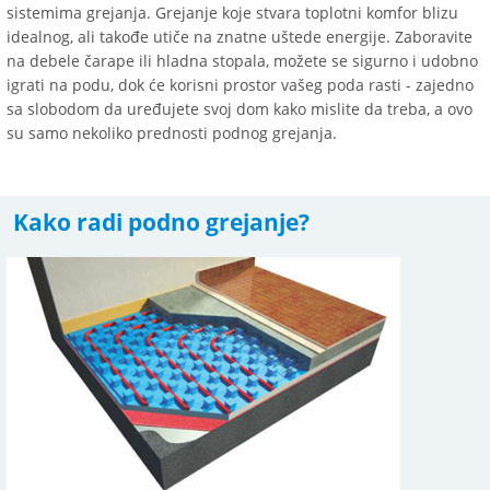
sistemima grejanja. Grejanje koje stvara toplotni komfor blizu
idealnog, ali takođe utiče na znatne uštede energije. Zaboravite
na debele čarape ili hladna stopala, možete se sigurno i udobno
igrati na podu, dok će korisni prostor vašeg poda rasti - zajedno
sa slobodom da uređujete svoj dom kako mislite da treba, a ovo
su samo nekoliko prednosti podnog grejanja.
Kako radi podno grejanje?