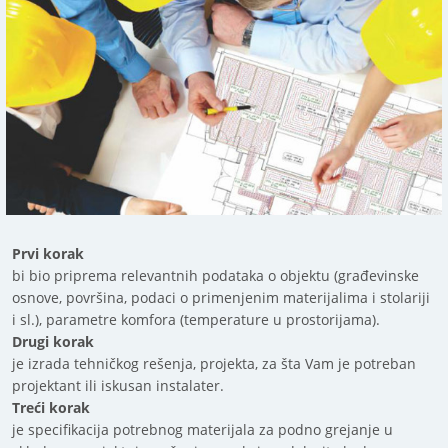
Prvi korak
bi bio priprema relevantnih podataka o objektu (građevinske
osnove, površina, podaci o primenjenim materijalima i stolariji
i sl.), parametre komfora (temperature u prostorijama).
Drugi korak
je izrada tehničkog rešenja, projekta, za šta Vam je potreban
projektant ili iskusan instalater.
Treći korak
je specifikacija potrebnog materijala za podno grejanje u