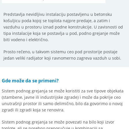
Predstavlja nevidljivu instalaciju postavljenu u betonsku
košuljicu poda kojoj se toplota najpre predaje, a zatim i
vazduhu u prostoru iznad podne konstrukcije. U zavisnosti od
tipa instalacije koja se postavlja u pod, podno grejanje može
biti vodeno i električno.
Prosto rečeno, u takvom sistemu ceo pod prostorije postaje
jedan veliki radijator koji ravnomerno zagreva vazduh u sobi.
Gde može da se primeni?
Sistem podnog grejanja se može koristiti za sve tipove objekata
(stambene, javne ili industrijske zgrade) i može da pokrije ceo
unutrašnji prostor ili samo delimično, bilo da govorimo o novoj
zgradi ili zgradi koja se renovira.
Sistem podnog grejanja se može povezati na bilo koji izvor
toplote, ali se posebno preporučuje u kombinaciji sa